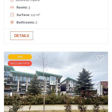
Bucuresti, Pipera
Rooms:
3
2
Surface:
112 m
Bathrooms:
2
DETAILS
TOP
EXCLUSIVITATE