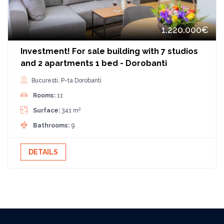
1.220.000€
Investment! For sale building with 7 studios
and 2 apartments 1 bed - Dorobanti
Bucuresti, P-ta Dorobanti
Rooms:
11
2
Surface:
341 m
Bathrooms:
9
DETAILS