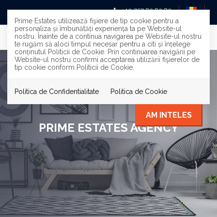
+40 757 83 83 83
Prime Estates utilizează fişiere de tip cookie pentru a
personaliza și îmbunătăți experiența ta pe Website-ul
nostru. Înainte de a continua navigarea pe Website-ul nostru
te rugăm să aloci timpul necesar pentru a citi și înțelege
conținutul Politicii de Cookie. Prin continuarea navigării pe
Website-ul nostru confirmi acceptarea utilizării fişierelor de
tip cookie conform Politicii de Cookie.
Politica de Confidentialitate
Politica de Cookie
AM INTELES
PRIME ESTATES AGENCY