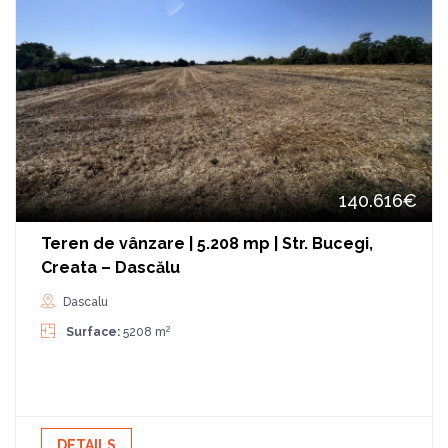
140.616€
Teren de vânzare | 5.208 mp | Str. Bucegi,
Creata – Dascălu
Dascalu
2
Surface:
5208 m
DETAILS