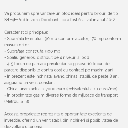
Va propunem spre vanzare un bloc ideal pentru birouri de tip
S+P+4E+Pod în zona Dorobanți, ce a fost finalizat in anul 2012.
Caracteristici principale:
- Suprafata terenului: 190 mp conform actelor, 170 mp conform
masuratorilor
- Suprafața construita: 900 mp
- Spatiu generos, distribuit pe 4 niveluri si pod
- 4-5 locuri de parcare private dar se gasesc 10 locuri de
parcare disponibile contra cost cu contract pe maxim 2 ani
- In prezent este inchiriata, avand chiriasi stabili, de peste 8 ani,
asigurand un venit constant
- Chiria lunara actuala: 7000 euro (echivalentul a 10 euro/mp)
- In proximitate gasim diverse forme de mijloace de transport
(Metrou, STB)
Aceasta proprietate reprezinta o oportunitate excelenta de
investitie, oferind un venit stabil din inchirieri si posibilitatea de
dezvoltare ulterioara.