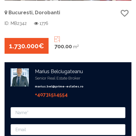
Bucuresti, Dorobanti
ID: MB2342
1776
1.730.000€
700.00
2
m
Marius Belciugateanu
Senior Real Estate Broker
marius.bel@prime-estates.ro
+40731514554