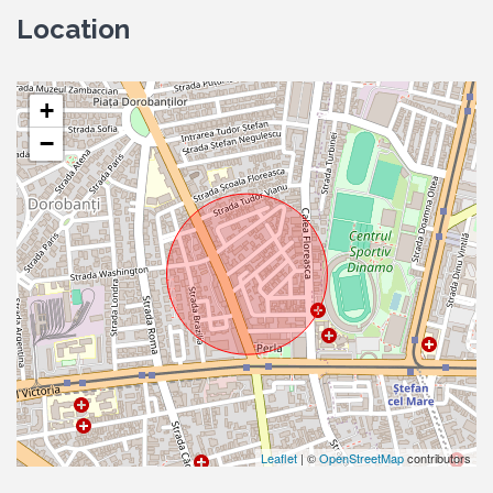
Location
+
−
Leaflet
| ©
OpenStreetMap
contributors