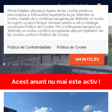
+40 757 83 83 83
Prime Estates utilizează fişiere de tip cookie pentru a
personaliza și îmbunătăți experiența ta pe Website-ul
nostru. Înainte de a continua navigarea pe Website-ul nostru
te rugăm să aloci timpul necesar pentru a citi și înțelege
conținutul Politicii de Cookie. Prin continuarea navigării pe
Website-ul nostru confirmi acceptarea utilizării fişierelor de
tip cookie conform Politicii de Cookie.
De Vanzare 2000 mp Teren
Stradal DN5-Zona Calugareni
Politica de Confidentialitate
Politica de Cookie
AM INTELES
Sale
Lands
Giurgiu
Semicentral
Acest anunt nu mai este activ !