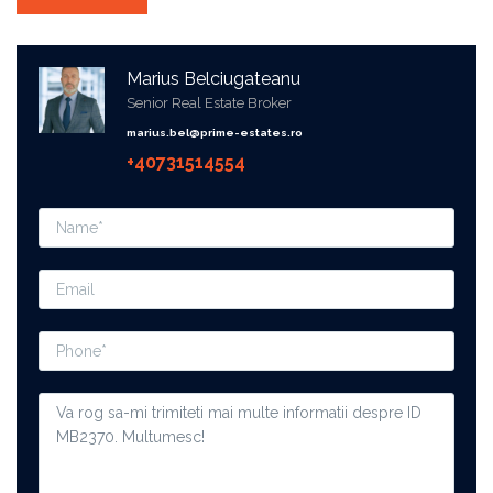
Marius Belciugateanu
Senior Real Estate Broker
marius.bel@prime-estates.ro
+40731514554