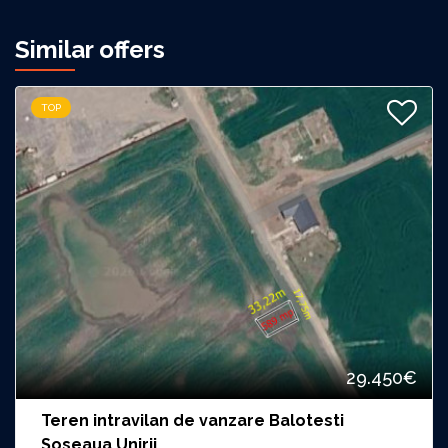
Similar offers
TOP
29.450€
Teren intravilan de vanzare Balotesti
Soseaua Unirii