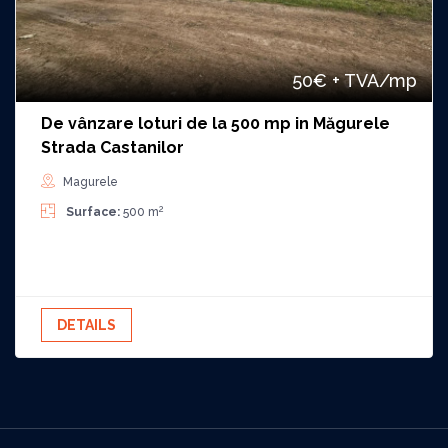
50€
+ TVA
/mp
De vânzare loturi de la 500 mp in Măgurele
Strada Castanilor
Magurele
2
Surface:
500 m
DETAILS