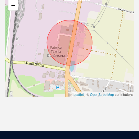
−
Leaflet
| ©
OpenStreetMap
contributors