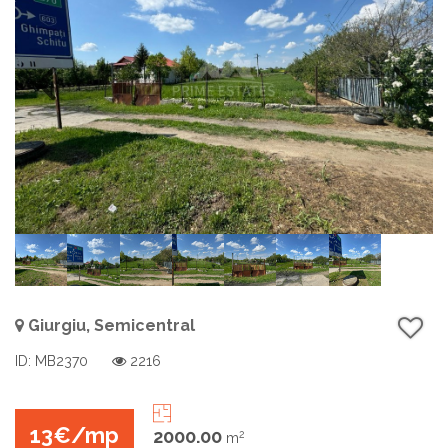
Giurgiu, Semicentral
ID: MB2370
2216
13€/mp
2000.00
2
m