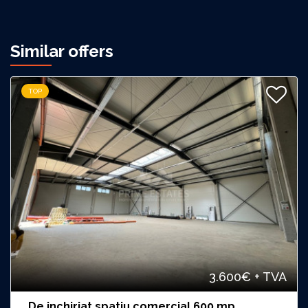
Similar offers
TOP
3.600€
+ TVA
De inchiriat spatiu comercial 600 mp