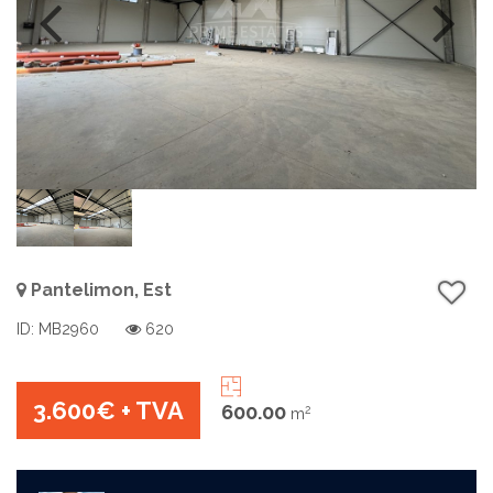
Pantelimon, Est
ID: MB2960
620
3.600€
+ TVA
600.00
2
m