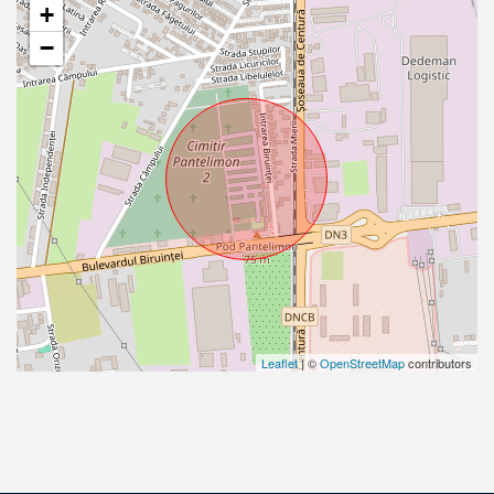
+
−
Leaflet
| ©
OpenStreetMap
contributors