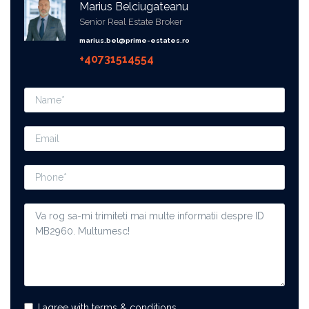
Marius Belciugateanu
Senior Real Estate Broker
marius.bel@prime-estates.ro
+40731514554
I agree with terms & conditions