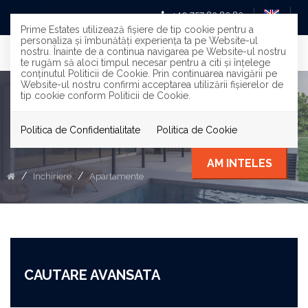
+40 757 83 83 83
Prime Estates utilizează fişiere de tip cookie pentru a
personaliza și îmbunătăți experiența ta pe Website-ul
nostru. Înainte de a continua navigarea pe Website-ul nostru
te rugăm să aloci timpul necesar pentru a citi și înțelege
conținutul Politicii de Cookie. Prin continuarea navigării pe
Website-ul nostru confirmi acceptarea utilizării fişierelor de
tip cookie conform Politicii de Cookie.
Apartamente de inchiriat in
Bucuresti pagina 4
Politica de Confidentialitate
Politica de Cookie
AM INTELES
Inchiriere
Apartamente
CAUTARE AVANSATA