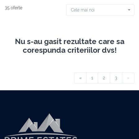
35 oferte
Cele mai noi
Nu s-au gasit rezultate care sa
corespunda criteriilor dvs!
«
1
2
3
»