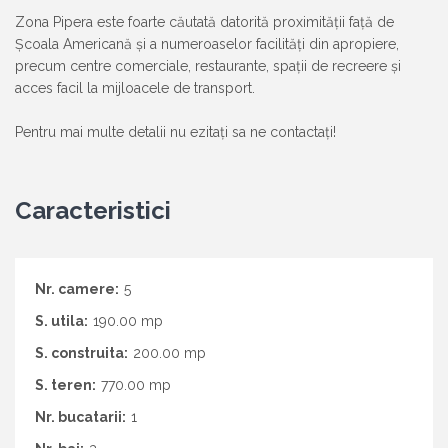
Zona Pipera este foarte căutată datorită proximității față de
Școala Americană și a numeroaselor facilități din apropiere,
precum centre comerciale, restaurante, spații de recreere și
acces facil la mijloacele de transport.
Pentru mai multe detalii nu ezitați sa ne contactați!
Caracteristici
Nr. camere:
5
S. utila:
190.00 mp
S. construita:
200.00 mp
S. teren:
770.00 mp
Nr. bucatarii:
1