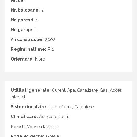
Nr. bai:
3
Nr. balcoane:
2
Nr. parcari:
1
Nr. garaje:
1
An constructie:
2002
Regim inaltime:
P+1
Orientare:
Nord
Utilitati generale:
Curent, Apa, Canalizare, Gaz, Acces
internet
Sistem incalzire:
Termoficare, Calorifere
Climatizare:
Aer conditionat
Pereti:
Vopsea lavabila
Podele:
Parchet, Gresie