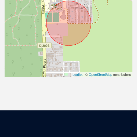
Leaflet
| ©
OpenStreetMap
contributors