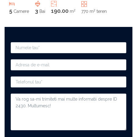
5
3
190.00
2
2
Camere
Bai
m
770 m
teren