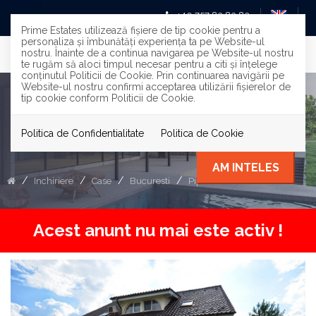
+40 757 83 83 83
Prime Estates utilizează fişiere de tip cookie pentru a
personaliza și îmbunătăți experiența ta pe Website-ul
nostru. Înainte de a continua navigarea pe Website-ul nostru
te rugăm să aloci timpul necesar pentru a citi și înțelege
conținutul Politicii de Cookie. Prin continuarea navigării pe
Website-ul nostru confirmi acceptarea utilizării fişierelor de
tip cookie conform Politicii de Cookie.
De închiriat Vila 5 camere Teren
770 mp in Pipera
Politica de Confidentialitate
Politica de Cookie
AM INTELES
Inchiriere
Case
Bucuresti
Pipera
Acest anunt nu mai este activ !