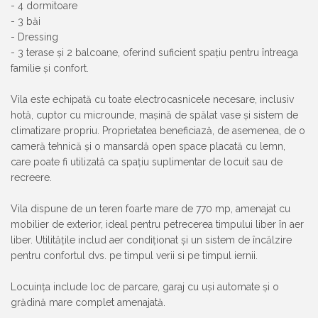
- 4 dormitoare
- 3 băi
- Dressing
- 3 terase și 2 balcoane, oferind suficient spațiu pentru întreaga
familie și confort.
Vila este echipată cu toate electrocasnicele necesare, inclusiv
hotă, cuptor cu microunde, mașină de spălat vase și sistem de
climatizare propriu. Proprietatea beneficiază, de asemenea, de o
cameră tehnică și o mansardă open space placată cu lemn,
care poate fi utilizată ca spațiu suplimentar de locuit sau de
recreere.
Vila dispune de un teren foarte mare de 770 mp, amenajat cu
mobilier de exterior, ideal pentru petrecerea timpului liber în aer
liber. Utilitățile includ aer condiționat și un sistem de încălzire
pentru confortul dvs. pe timpul verii si pe timpul iernii.
Locuința include loc de parcare, garaj cu uși automate și o
grădină mare complet amenajată.