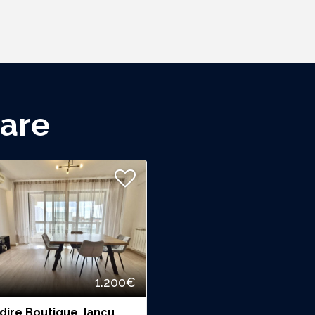
lare
1.200€
dire Boutique, Iancu