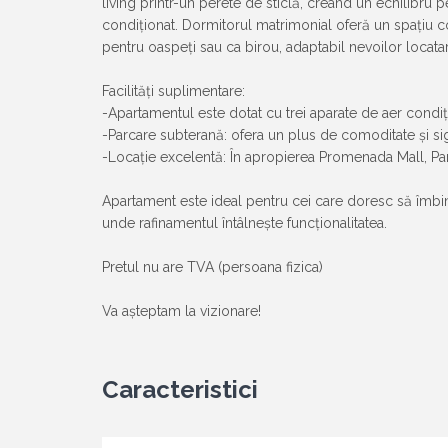
living printr-un perete de sticlă, creând un echilibr
condiționat. Dormitorul matrimonial oferă un spațiu conf
pentru oaspeți sau ca birou, adaptabil nevoilor locata
Facilități suplimentare:
-Apartamentul este dotat cu trei aparate de aer condiț
-Parcare subterană: ofera un plus de comoditate și si
-Locație excelentă: În apropierea Promenada Mall, Parc
Apartament este ideal pentru cei care doresc să îmbine 
unde rafinamentul întâlnește funcționalitatea.
Pretul nu are TVA (persoana fizica)
Va așteptam la vizionare!
Caracteristici