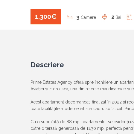
1.300€
3
2
Camere
Bai
Descriere
Prime Estates Agency oferă spre închiriere un apartame
Aviației și Floreasca, una dintre cele mai dinamice și m
Acest apartament decomandat, finalizat în 2022 și rece
toate facilitățile moderne într-un cadru sofisticat. Par
Cu o suprafață de 88 mp, apartamentul se evidențiază
către o terasă generoasă de 11,30 mp, perfectă pentru