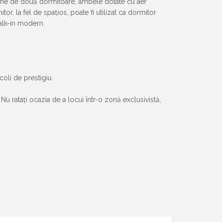
spune de două dormitoare, ambele dotate cu aer
or, la fel de spațios, poate fi utilizat ca dormitor
walk-in modern.
oli de prestigiu.
u ratați ocazia de a locui într-o zonă exclusivistă,