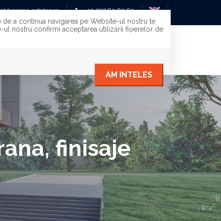
ct@prime-estates.ro
+40 757 83 83 83
te de a continua navigarea pe Website-ul nostru te
ul nostru confirmi acceptarea utilizării fişierelor de
ESTITII
CREDITARE
ECHIPA
CONTACT
AM INTELES
ana, finisaje