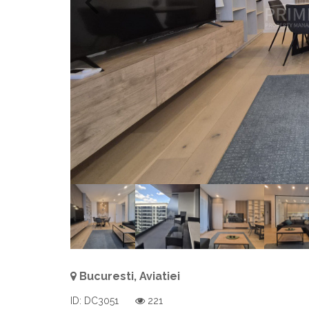
Bucuresti, Aviatiei
ID: DC3051
221