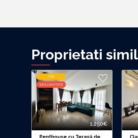
Proprietati simi
TOP
EXCLUSIVITATE
1.250€
Penthouse cu Terasă de
Cla