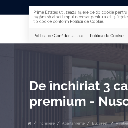
Prime Estates utilizează fişiere de tip cookie pentr
rugăm să aloci timpul necesar pentru a citi și înțele
tip cookie conform Politicii de Cookie.
VANZARI
Politica de Confidentialitate
Politica de Cookie
De închiriat 3 c
premium - Nusc
Inchiriere
Apartamente
Bucuresti
Aviatiei