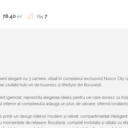
78.40
7
2
m
Etaj
nt elegant cu 3 camere, situat în complexul exclusivist Nusco City (zon
ai căutate hub-uri de business și lifestyle din București..
nt igienizat, reprezintă alegerea ideală pentru cei care doresc să trăi
cul interior al complexului adaugă un plus de valoare, oferind locatarilor
 printr-un design interior modern și rafinat, compartimentat intelige
 momentele de relaxare. Bucătăria, complet mobilată și utilată cu el