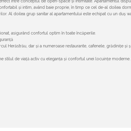
u perfect între conceptul de open-space și intimitate. Apartamentul di
ortabil și intim, având baie proprie, în timp ce cel de-al doilea dormit
rilor. Al doilea grup sanitar al apartamentului este echipat cu un duș 
ionat, asigurând confortul optim în toate încăperile.
guranță
ul Herăstrău, dar și a numeroase restaurante, cafenele, grădinițe și șc
stilul de viață activ cu eleganța și confortul unei locuințe moderne. N