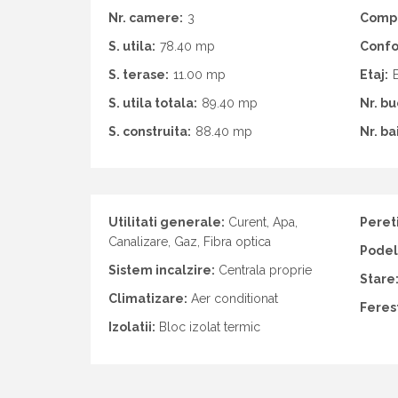
Nr. camere:
3
Comp.
S. utila:
78.40 mp
Confo
S. terase:
11.00 mp
Etaj:
E
S. utila totala:
89.40 mp
Nr. bu
S. construita:
88.40 mp
Nr. bai
Utilitati generale:
Curent, Apa,
Pereti
Canalizare, Gaz, Fibra optica
Podel
Sistem incalzire:
Centrala proprie
Stare
Climatizare:
Aer conditionat
Feres
Izolatii:
Bloc izolat termic