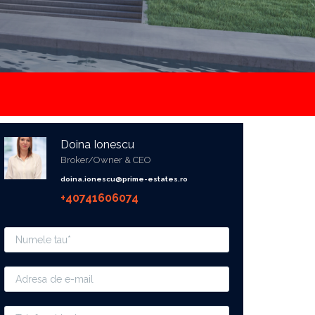
Doina Ionescu
Broker/Owner & CEO
doina.ionescu@prime-estates.ro
+40741606074