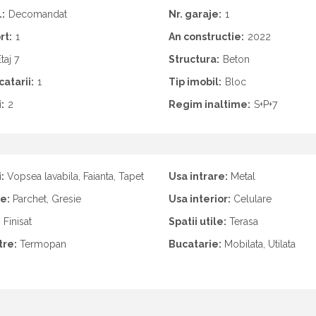
:
Decomandat
Nr. garaje:
1
rt:
1
An constructie:
2022
taj 7
Structura:
Beton
catarii:
1
Tip imobil:
Bloc
:
2
Regim inaltime:
S+P+7
:
Vopsea lavabila, Faianta, Tapet
Usa intrare:
Metal
e:
Parchet, Gresie
Usa interior:
Celulare
:
Finisat
Spatii utile:
Terasa
tre:
Termopan
Bucatarie:
Mobilata, Utilata