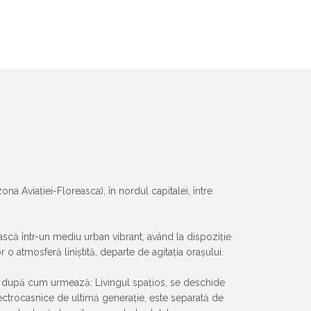
a Aviației-Floreasca), în nordul capitalei, între
ască într-un mediu urban vibrant, având la dispoziție
 o atmosferă liniștită, departe de agitația orașului.
nt după cum urmează: Livingul spațios, se deschide
ectrocasnice de ultimă generație, este separată de