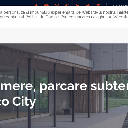
conta
u a personaliza și îmbunătăți experiența ta pe Website-ul nostru. Înain
ge conținutul Politicii de Cookie. Prin continuarea navigării pe Website-
INCHIRIERI
PROPERTY MANAGEMENT
SERVICII
INV
amere, parcare subter
o City