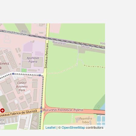
Leaflet
| ©
OpenStreetMap
contributors