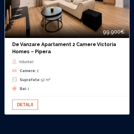
99.900€
De Vanzare Apartament 2 Camere Victoria
Homes – Pipera
Voluntari
Camere:
2
2
Suprafata:
52 m
Bai:
1
DETALII