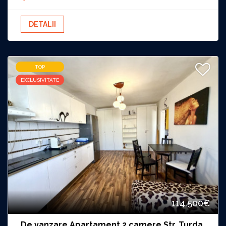
DETALII
TOP
EXCLUSIVITATE
114.500€
De vanzare Apartament 2 camere Str. Turda