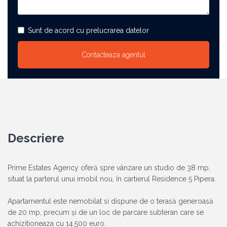
Sunt de acord cu prelucrarea datelor
Descriere
Prime Estates Agency oferă spre vânzare un studio de 38 mp,
situat la parterul unui imobil nou, în cartierul Residence 5 Pipera.
Apartamentul este nemobilat si dispune de o terasă generoasă
de 20 mp, precum și de un loc de parcare subteran care se
achizitioneaza cu 14.500 euro.