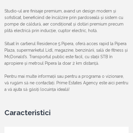
Studio-ul are finisaje premium, avand un design modern și
sofisticat, beneficiind de încălzire prin pardoseală și sistem cu
pompe de căldură, aer condiționat și dotări premium precum
plită electrică prin inducție, cuptor electric, hotă.
Situat în cartierul Residence 5 Pipera, oferă acces rapid la Pipera
Plaza, supermarketul Lidl, magazine, benzinării, sală de fitness și
McDonald’s. Transportul public este facil, cu stații STB în
apropiere și metroul Pipera la doar 2 km distanță.
Pentru mai multe informații sau pentru a programa o vizionare,
vă rugăm să ne contactați. Prime Estates Agency este aici pentru
a vă ajuta să găsiți locuința ideală!
Caracteristici