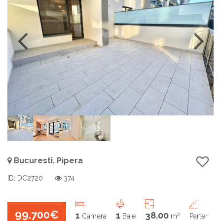
Bucuresti, Pipera
ID: DC2720
374
99.700€
1
1
38.00
2
Camera
Baie
m
Parter