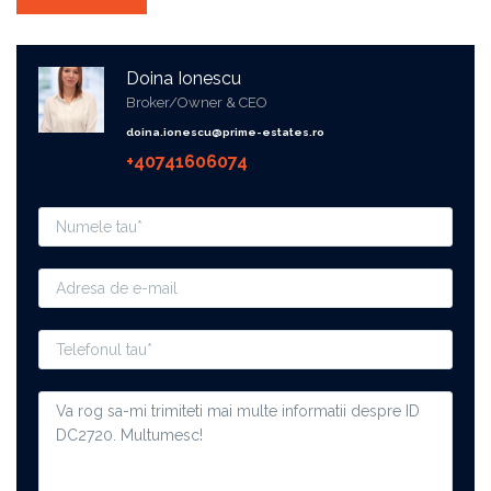
Doina Ionescu
Broker/Owner & CEO
doina.ionescu@prime-estates.ro
+40741606074