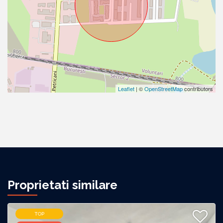
Leaflet
| ©
OpenStreetMap
contributors
Proprietati similare
TOP