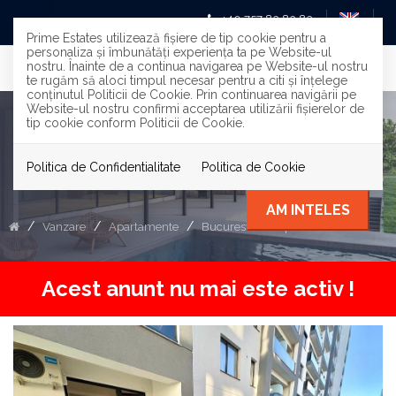
+40 757 83 83 83
Prime Estates utilizează fişiere de tip cookie pentru a
personaliza și îmbunătăți experiența ta pe Website-ul
nostru. Înainte de a continua navigarea pe Website-ul nostru
te rugăm să aloci timpul necesar pentru a citi și înțelege
conținutul Politicii de Cookie. Prin continuarea navigării pe
Website-ul nostru confirmi acceptarea utilizării fişierelor de
tip cookie conform Politicii de Cookie.
De Vanzare studio modern cu 20
mp terasa - Residence 5 Pipera
Politica de Confidentialitate
Politica de Cookie
AM INTELES
Vanzare
Apartamente
Bucuresti
Pipera
Acest anunt nu mai este activ !